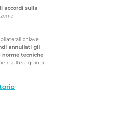
li accordi sulla
zeri e
bilaterali chiave
di annullati gli
, le norme tecniche
ne risulterà quindi
torio