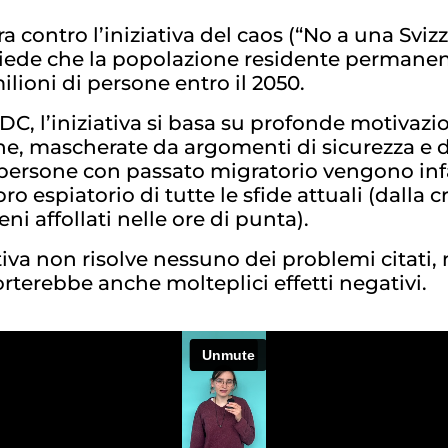
 contro l’iniziativa del caos (“No a una Svizz
hiede che la popolazione residente permanen
ilioni di persone entro il 2050.
C, l’iniziativa si basa su profonde motivazion
ne, mascherate da argomenti di sicurezza e d
e persone con passato migratorio vengono infa
o espiatorio di tutte le sfide attuali (dalla cr
eni affollati nelle ore di punta).
ativa non risolve nessuno dei problemi citati,
terebbe anche molteplici effetti negativi.