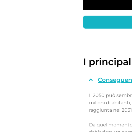
I principa
Conseguenze
Il 2050 può sembrar
milioni di abitanti
raggiunta nel 2031
Da quel momento i