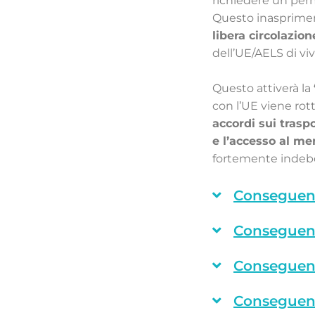
richiedere un perm
Questo inasprimen
libera circolazio
dell’UE/AELS di viv
Questo attiverà la
con l’UE viene rott
accordi sui traspor
e l’accesso al me
fortemente indebol
Conseguenz
Conseguen
Conseguenz
Conseguenz