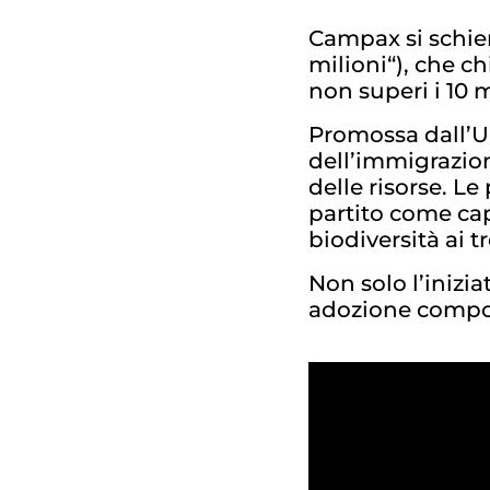
Campax si schiera
milioni“), che c
non superi i 10 m
Promossa dall’UD
dell’immigrazio
delle risorse. L
partito come capr
biodiversità ai tr
Non solo l’inizi
adozione compor