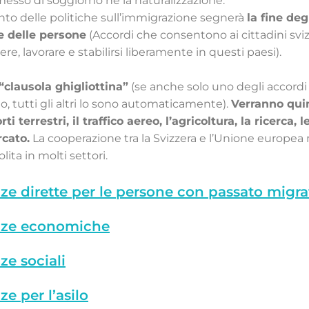
esso di soggiorno né la naturalizzazione.
to delle politiche sull’immigrazione segnerà
la fine deg
ne delle persone
(Accordi che consentono ai cittadini sviz
ere, lavorare e stabilirsi liberamente in questi paesi).
“clausola ghigliottina”
(se anche solo uno degli accordi 
o, tutti gli altri lo sono automaticamente).
Verranno quin
ti terrestri, il traffico aereo, l’agricoltura, la ricerca
rcato.
La cooperazione tra la Svizzera e l’Unione europea 
ita in molti settori.
e dirette per le persone con passato migra
ze economiche
e sociali
e per l’asilo