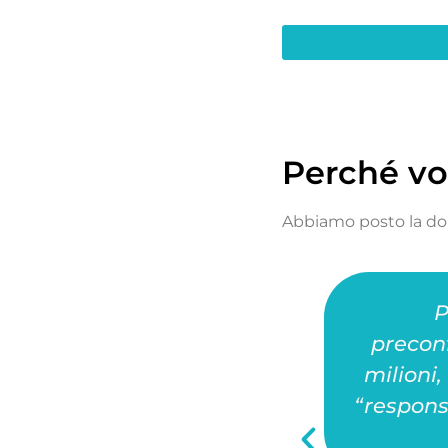
Perché vot
Abbiamo posto la dom
/e rifugiati e per buoni
P
, lasceremmo anche noi il
precon
a di tornarci. Tra tutte
milioni
a, non ne ho conosciuta
“respons
endio scandalosamente