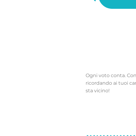
ossa auto inquinante,
li altri.
Ogni voto conta. Cont
ricordando ai tuoi car
sta vicino!