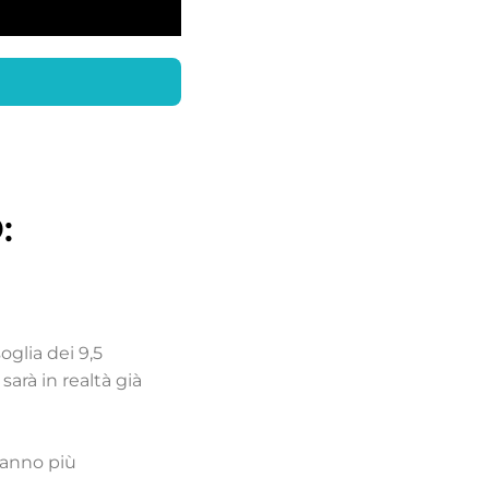
:
oglia dei 9,5
sarà in realtà già
ranno più