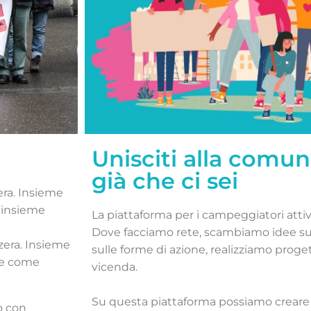
Unisciti alla comu
già che ci sei
era. Insieme
o insieme
La piattaforma per i campeggiatori attiv
Dove facciamo rete, scambiamo idee su
zera. Insieme
sulle forme di azione, realizziamo proge
me come
vicenda.
Su questa piattaforma possiamo creare e
o con