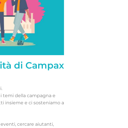
nità di Campax
i.
i temi della campagna e
tti insieme e ci sosteniamo a
venti, cercare aiutanti,