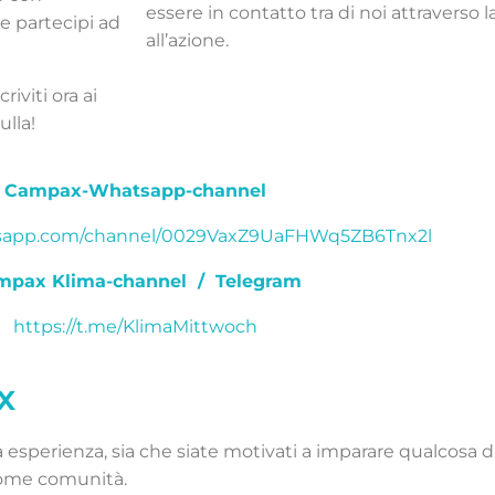
essere in contatto tra di noi attraverso l
e partecipi ad
all’azione.
riviti ora ai
ulla!
Campax-Whatsapp-channel
tsapp.com/channel/0029VaxZ9UaFHWq5ZB6Tnx2l
mpax Klima-channel / Telegram
https://t.me/KlimaMittwoch
x
a esperienza, sia che siate motivati a imparare qualcosa 
come comunità.