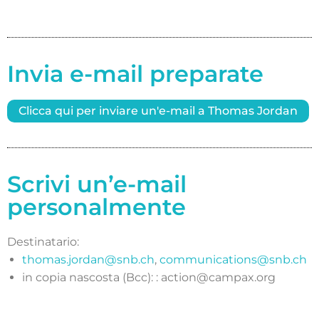
Invia e-mail preparate
Clicca qui per inviare un'e-mail a Thomas Jordan
Scrivi un’e-mail
personalmente
Destinatario:
thomas.jordan@snb.ch
,
communications@snb.ch
in copia nascosta (Bcc): :
action@campax.org