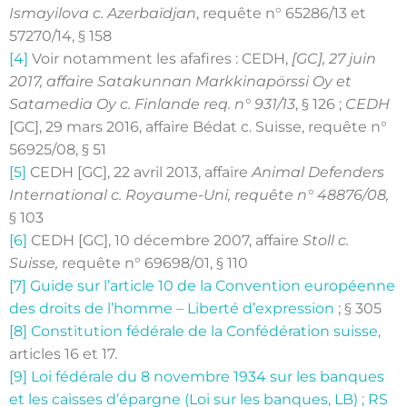
Ismayilova c. Azerbaïdjan
, requête n° 65286/13 et
57270/14, § 158
[4]
Voir notamment les afafires : CEDH,
[GC], 27 juin
2017, affaire Satakunnan Markkinapörssi Oy et
Satamedia Oy c. Finlande req. n° 931/13
, § 126 ;
CEDH
[GC], 29 mars 2016, affaire Bédat c. Suisse, requête n°
56925/08, § 51
[5]
CEDH [GC], 22 avril 2013, affaire
Animal Defenders
International c. Royaume-Uni, requête n° 48876/08,
§ 103
[6]
CEDH [GC], 10 décembre 2007, affaire
Stoll c.
Suisse,
requête n° 69698/01, § 110
[7]
Guide sur l’article 10 de la Convention européenne
des droits de l’homme – Liberté d’expression
; § 305
[8]
Constitution fédérale de la Confédération suisse,
articles 16 et 17.
[9]
Loi fédérale du 8 novembre 1934 sur les banques
et les caisses d’épargne (Loi sur les banques, LB) ; RS