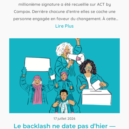
millionième signature a été recueillie sur ACT by
Campax. Derrière chacune d’entre elles se cache une
personne engagée en faveur du changement. À cette
Lire Plus
occasion, nous avons décidé de nous pencher sur les
chiffres : quels thèmes ont particulièrement mobilisé la
population suisse au cours de l’année écoulée ? Où
l’engagement a-t-il été le plus fort ? Et comment les
pétitions parviennent-elles aujourd’hui à toucher des
centaines de milliers de personnes ? Notre analyse des
douze derniers mois et de l’ensemble de l’histoire
d’ACT by Campax offre des perspectives
passionnantes.
17 juillet 2026
Le backlash ne date pas d’hier —