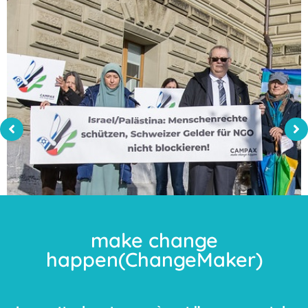
make change
happen
(ChangeMaker)