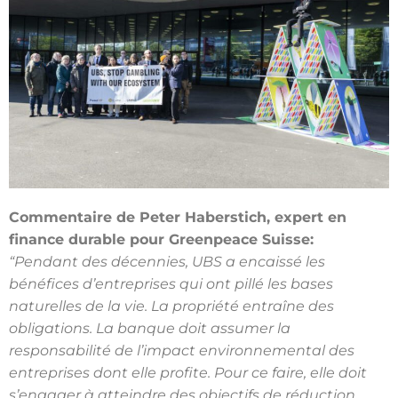
Commentaire de Peter Haberstich, expert en
finance durable pour Greenpeace
Suisse:
“Pendant des décennies, UBS a encaissé les
bénéfices d’entreprises qui ont pillé les
bases
naturelles de la vie. La propriété entraîne des
obligations. La banque doit assumer
la
responsabilité de l’impact environnemental des
entreprises dont elle profite. Pour ce
faire, elle doit
s’engager à atteindre des objectifs de réduction