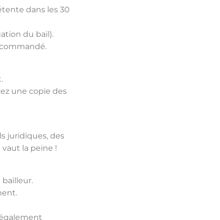
étente dans les 30
ation du bail).
 recommandé.
.
ez une copie des
ls juridiques, des
vaut la peine !
bailleur.
ent.
nt également