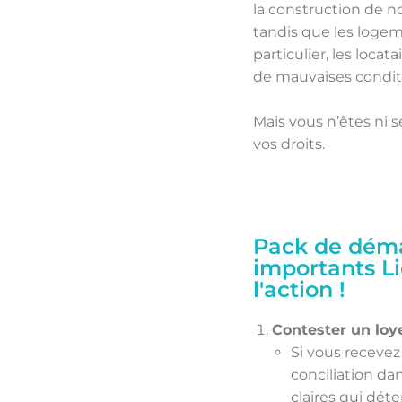
la construction de n
tandis que les logem
particulier, les loca
de mauvaises condit
Mais vous n’êtes ni s
vos droits.
Pack de démar
importants Li
l'action !
Contester un loye
Si vous recevez
conciliation dan
claires qui dé