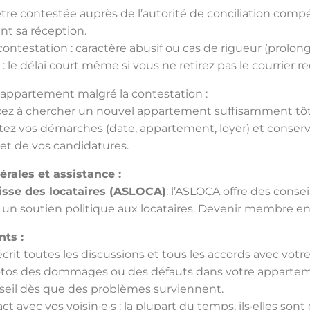
être contestée auprès de l’autorité de conciliation comp
ant sa réception.
contestation : caractère abusif ou cas de rigueur (prolong
: le délai court même si vous ne retirez pas le courrier
appartement malgré la contestation :
 à chercher un nouvel appartement suffisamment tôt
z vos démarches (date, appartement, loyer) et conserv
et de vos candidatures.
rales et assistance :
isse des locataires (ASLOCA)
: l’ASLOCA offre des consei
 un soutien politique aux locataires. Devenir membre en 
ts :
rit toutes les discussions et tous les accords avec votre 
tos des dommages ou des défauts dans votre appartem
il dès que des problèmes surviennent.
t avec vos voisin·e·s : la plupart du temps, ils·elles so