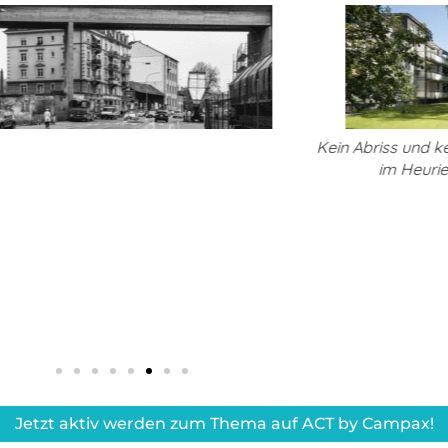
riss und keine Verdrängung: Die Siedlung
Verlängerung 
im Heuried soll erhalten bleiben
Mietende
Jetzt aktiv werden zum Thema auf ACT by Campax!