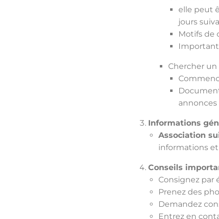
elle peut 
jours suiv
Motifs de 
Important 
Chercher un 
Commencez
Documente
annonces 
Informations géné
Association su
informations et
Conseils importan
Consignez par éc
Prenez des pho
Demandez conse
Entrez en contac