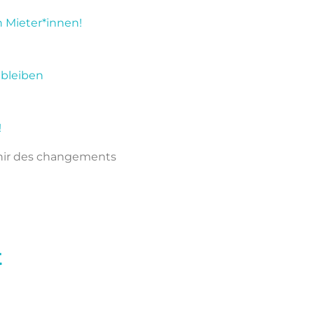
n Mieter*innen!
 bleiben
!
enir des changements
t