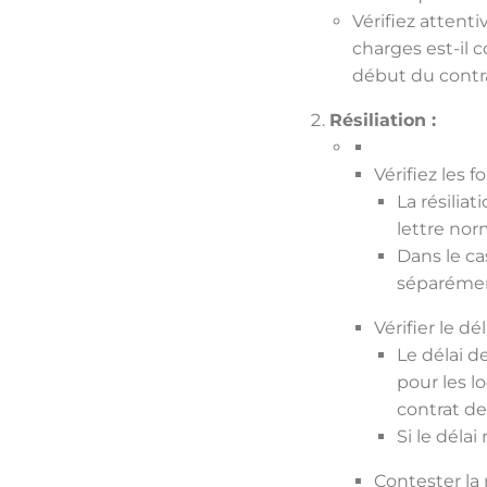
Vérifiez attenti
charges est-il c
début du contr
Résiliation :
Vérifiez les f
La résilia
lettre nor
Dans le ca
séparéme
Vérifier le dé
Le délai d
pour les 
contrat de
Si le délai
Contester la r