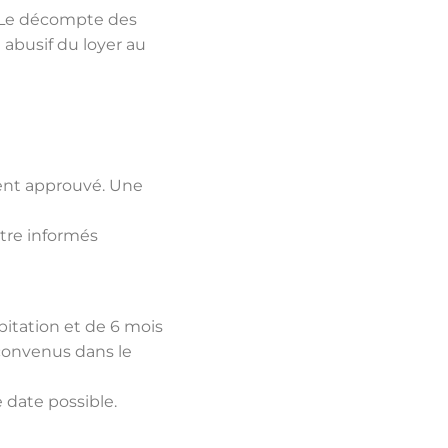
 ? Le décompte des
 abusif du loyer au
ement approuvé. Une
être informés
bitation et de 6 mois
convenus dans le
e date possible.