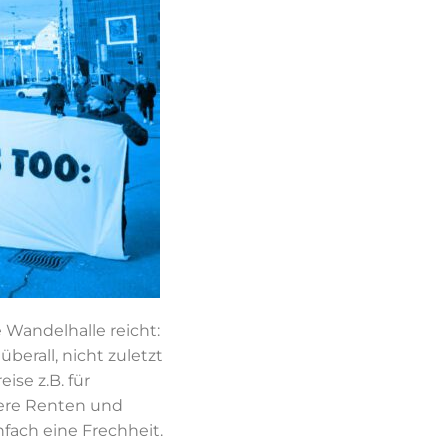
e Wandelhalle reicht:
erall, nicht zuletzt
ise z.B. für
here Renten und
fach eine Frechheit.