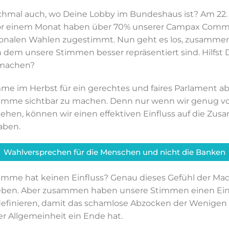
hmal auch, wo Deine Lobby im Bundeshaus ist? Am 22.
Vor einem Monat haben über 70% unserer Campax Comm
ationalen Wahlen zugestimmt. Nun geht es los, zusamme
 dem unsere Stimmen besser repräsentiert sind. Hilfst 
 machen?
e im Herbst für ein gerechtes und faires Parlament ab, 
imme sichtbar zu machen. Denn nur wenn wir genug v
ehen, können wir einen effektiven Einfluss auf die Z
aben.
Wahlversprechen für die Menschen und nicht die Banken
imme hat keinen Einfluss? Genau dieses Gefühl der Mac
geben. Aber zusammen haben unsere Stimmen einen Ei
efinieren, damit das schamlose Abzocken der Wenigen 
r Allgemeinheit ein Ende hat.