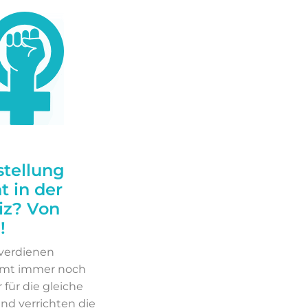
stellung
t in der
iz? Von
!
verdienen
amt immer noch
 für die gleiche
und verrichten die