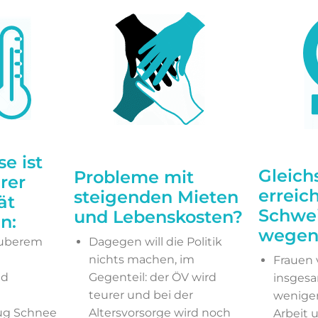
e ist
Gleich
Probleme mit
rer
erreich
steigenden Mieten
ät
Schwe
und Lebenskosten?
n:
wegen
auberem
Dagegen will die Politik
nichts machen, im
Frauen 
nd
Gegenteil: der ÖV wird
insges
teurer und bei der
weniger
ug Schnee
Altersvorsorge wird noch
Arbeit 