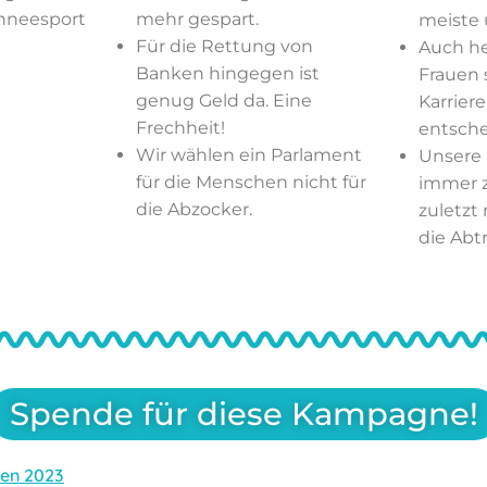
chneesport
mehr gespart.
meiste 
Für die Rettung von
Auch h
Banken hingegen ist
Frauen 
genug Geld da. Eine
Karrier
Frechheit!
entsche
Wir wählen ein Parlament
Unsere
für die Menschen nicht für
immer z
die Abzocker.
zuletzt
die Abt
Spende für diese Kampagne!
en 2023