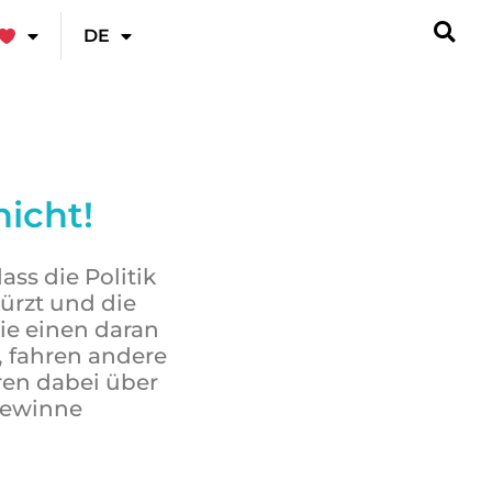
DE
icht!
ass die Politik
ürzt und die
die einen daran
, fahren andere
ren dabei über
Gewinne