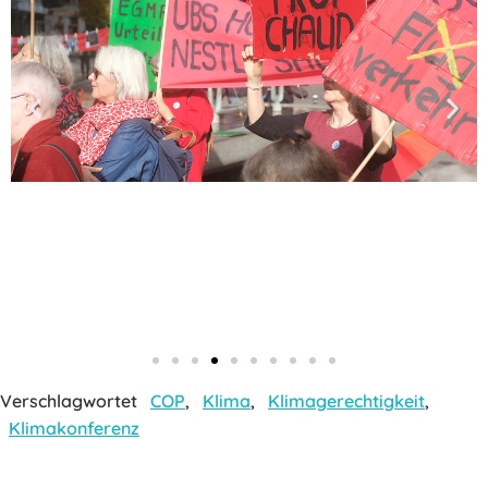
Verschlagwortet
COP
,
Klima
,
Klimagerechtigkeit
,
Klimakonferenz