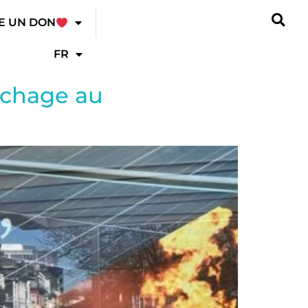
E UN DON
FR
fichage au