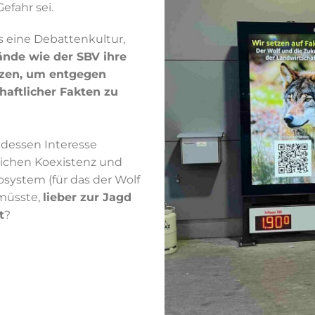
efahr sei.
s eine Debattenkultur,
ände wie der SBV ihre
tzen, um entgegen
haftlicher Fakten zu
dessen Interesse
dlichen Koexistenz und
system (für das der Wolf
 müsste,
lieber zur Jagd
t
?