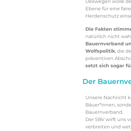
Deswegen wolle der
Ebene für eine fair
Herdenschutz eins
Die Fakten stimm
natürlich nicht wah
Bauernverband unt
Wolfspolitik
, die 
präventiven Abschü
setzt sich sogar f
Der Bauernv
Unsere Nachricht k
Bäuer*innen, sond
Bauernverband.
Der SBV wirft uns v
verbreiten und wett