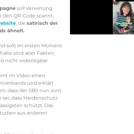
pagne
soll Verwirrung
ch den QR-Code scannt,
Website
, die
satirisch der
s ähnelt.
und soll) im ersten Moment
nhalte sind aber Fakten,
d nicht widerlegbar.
imt im Video einen
rnverbands und erklärt
en, dass der SBV nun zum
sei, dass Herdenschutz
lässigsten schützt. Das
tudien aus anderen