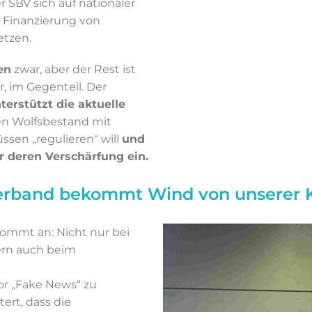
 SBV sich auf nationaler
e Finanzierung von
etzen.
en
zwar, aber der Rest ist
r, im Gegenteil. Der
erstützt die aktuelle
den Wolfsbestand mit
ssen „regulieren“ will
und
ür deren Verschärfung ein.
erband bekommt Wind von unserer
ommt an: Nicht nur bei
ern auch beim
or „Fake News“ zu
ert, dass die