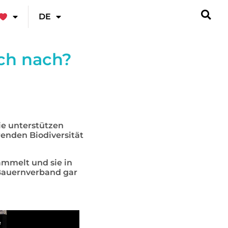
DE
sch nach?
ie unterstützen
renden Biodiversität
mmelt und sie in
 Bauernverband gar