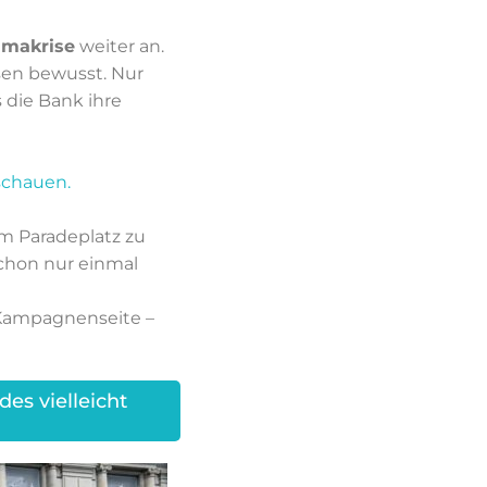
limakrise
weiter an.
ssen bewusst. Nur
 die Bank ihre
schauen.
em Paradeplatz zu
chon nur einmal
 Kampagnenseite –
es vielleicht