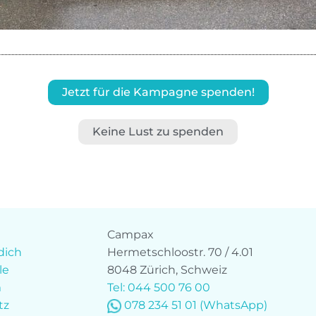
Jetzt für die Kampagne spenden!
Keine Lust zu spenden
Campax
dich
Hermetschloostr. 70 / 4.01
le
8048 Zürich, Schweiz
m
Tel: 044 500 76 00
tz
078 234 51 01
(WhatsApp)