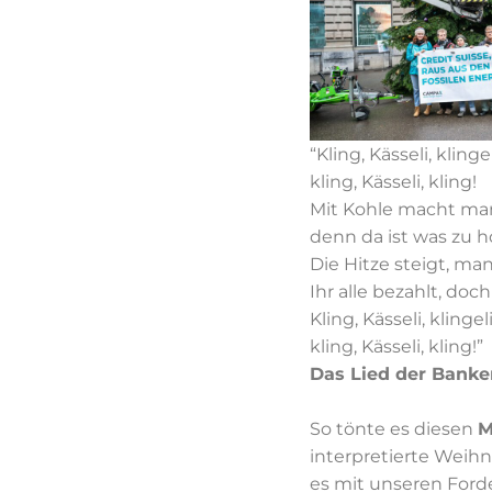
“Kling, Kässeli, klinge
kling, Kässeli, kling!
Mit Kohle macht ma
denn da ist was zu h
Die Hitze steigt, man
Ihr alle bezahlt, doc
Kling, Kässeli, klinge
kling, Kässeli, kling!”
Das Lied der Banke
So tönte es diesen
M
interpretierte Weihn
es mit unseren Ford