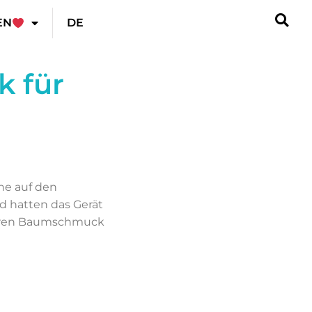
EN
DE
 für
ne auf den
d hatten das Gerät
seren Baumschmuck