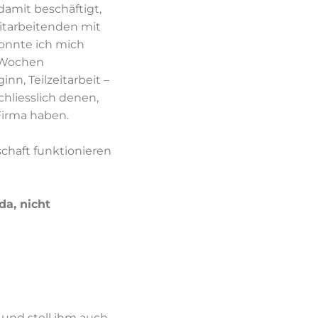
 damit beschäftigt,
itarbeitenden mit
konnte ich mich
4 Wochen
inn, Teilzeitarbeit –
hliesslich denen,
Firma haben.
schaft funktionieren
da, nicht
und stell ihm auch