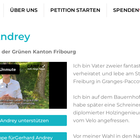
ÜBER UNS
PETITION STARTEN
SPENDEN
Andrey
t
der Grünen Kanton Fribourg
Ich bin Vater zweier fantas
verheiratet und lebe am S
Freiburg in Granges-Pacc
Ich bin auf dem Bauernho
habe später eine Schreine
diplomierter Holzingenieur
 Andrey unterstützen
vom Velo angefressen.
Vor meiner Wahl in den Nat
pe fürGerhard Andrey