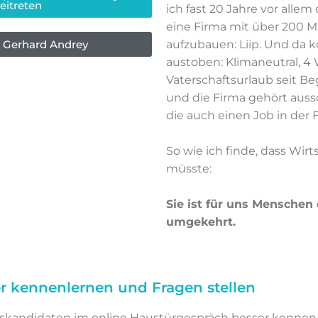
eitreten
ich fast 20 Jahre vor allem
eine Firma mit über 200 M
 Gerhard Andrey
aufzubauen: Liip. Und da 
austoben: Klimaneutral, 
Vaterschaftsurlaub seit Beg
und die Firma gehört aussc
die auch einen Job in der 
So wie ich finde, dass Wirt
müsste:
Sie ist für uns Menschen 
umgekehrt.
r kennenlernen und Fragen stellen
skandidaten im online Haustürgespräch besser kennen 