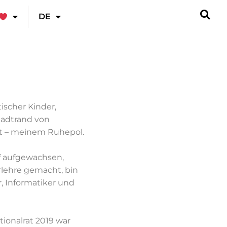
DE
tischer Kinder,
tadtrand von
ot – meinem Ruhepol.
f aufgewachsen,
rlehre gemacht, bin
, Informatiker und
ionalrat 2019 war