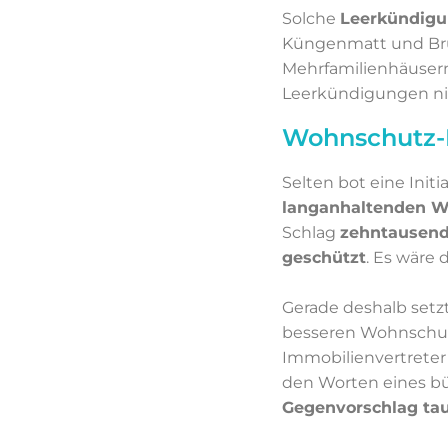
Solche
Leerkündigu
Küngenmatt und Bru
Mehrfamilienhäusern,
Leerkündigungen nic
Wohnschutz-In
Selten bot eine Initi
langanhaltenden Wo
Schlag
zehntausende
geschützt
. Es wäre
Gerade deshalb setz
besseren Wohnschutz
Immobilienvertreter
den Worten eines bu
Gegenvorschlag tau