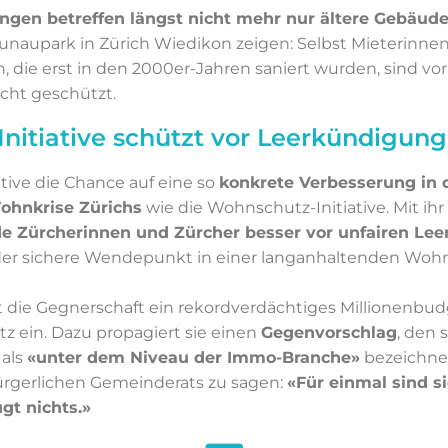
ngen betreffen längst nicht mehr nur ältere Gebäud
naupark in Zürich Wiedikon zeigen: Selbst Mieterinnen
 die erst in den 2000er-Jahren saniert wurden, sind vor
ht geschützt.
itiative schützt vor Leerkündigun
ative die Chance auf eine so
konkrete Verbesserung in 
hnkrise Zürichs
wie die Wohnschutz-Initiative. Mit ih
 Zürcherinnen und Zürcher besser vor unfairen Le
 der sichere Wendepunkt in einer langanhaltenden Woh
t die Gegnerschaft ein rekordverdächtiges Millionenbu
 ein. Dazu propagiert sie einen
Gegenvorschlag
, den 
 als
«unter dem Niveau der Immo-Branche»
bezeichnen
̈rgerlichen Gemeinderats zu sagen:
«Für einmal sind si
gt nichts.»