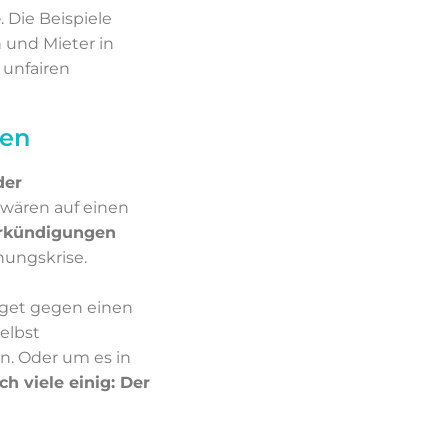
e
. Die Beispiele
 und Mieter in
 unfairen
gen
der
r wären auf einen
erkündigungen
nungskrise.
dget gegen einen
selbst
. Oder um es in
ch viele einig: Der