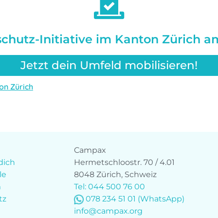
hutz-Initiative im Kanton Zürich am
Jetzt dein Umfeld mobilisieren!
on Zürich
Campax
dich
Hermetschloostr. 70 / 4.01
le
8048 Zürich, Schweiz
m
Tel: 044 500 76 00
tz
078 234 51 01
(WhatsApp)
info@campax.org