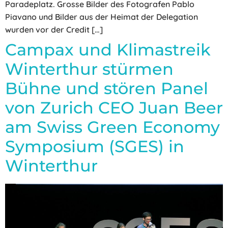
Paradeplatz. Grosse Bilder des Fotografen Pablo
Piavano und Bilder aus der Heimat der Delegation
wurden vor der Credit […]
Campax und Klimastreik
Winterthur stürmen
Bühne und stören Panel
von Zurich CEO Juan Beer
am Swiss Green Economy
Symposium (SGES) in
Winterthur