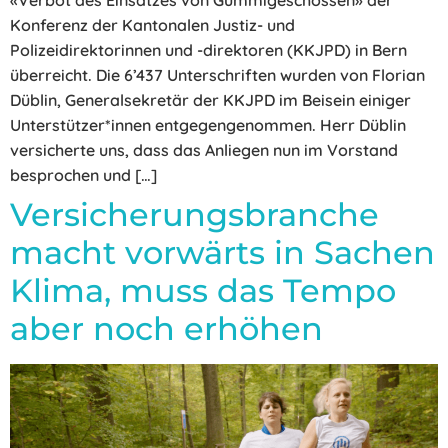
«Verbot des Einsatzes von Gummigeschossen» der
Konferenz der Kantonalen Justiz- und
Polizeidirektorinnen und -direktoren (KKJPD) in Bern
überreicht. Die 6’437 Unterschriften wurden von Florian
Düblin, Generalsekretär der KKJPD im Beisein einiger
Unterstützer*innen entgegengenommen. Herr Düblin
versicherte uns, dass das Anliegen nun im Vorstand
besprochen und […]
Versicherungsbranche
macht vorwärts in Sachen
Klima, muss das Tempo
aber noch erhöhen